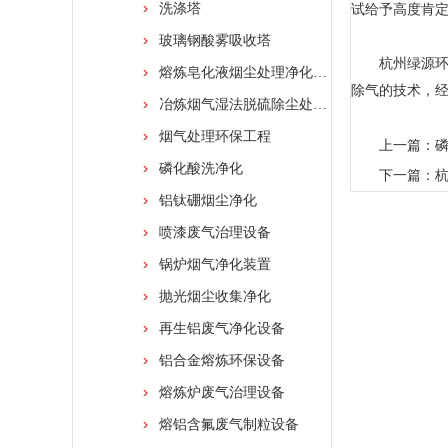
洗涤塔
试给予高度肯
玻璃钢酸雾吸收塔
杭州绿源环保
熔炼皂化液烟尘处理净化设备
除气的技术，
冶炼烟气湿法脱硫除尘处理净化装置
烟气处理环保工程
上一篇：
磷化酸洗净化
下一篇：
铝钛硼烟尘净化
喷漆废气治理设备
锅炉烟气净化装置
抛光烟尘收集净化
再生铝废气净化设备
铝合金熔炼环保设备
熔炼炉废气治理设备
熔铝含氟废气制粒设备