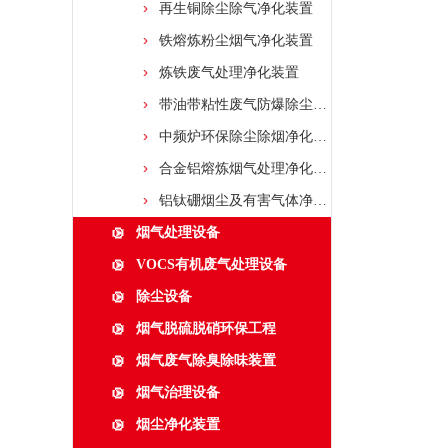
再生铜除尘除气净化装置
铁熔炼粉尘烟气净化装置
炼铁废气处理净化装置
带油带粘性废气防爆除尘处理设备
中频炉环保除尘除烟净化设备
合金铝熔炼烟气处理净化设备
铝钛硼烟尘及有害气体净化处理工程
烟气处理设备
VOCS有机废气处理设备
除尘设备
烟气脱硫脱硝环保工程
烟气废气除臭除味装置
烟气治理设备
烟尘净化装置