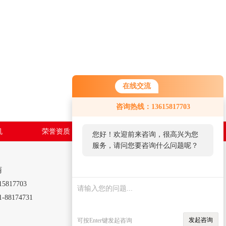
在线交流
咨询热线：13615817703
机
荣誉资质
在线留言
联系方式
您好！欢迎前来咨询，很高兴为您
服务，请问您要咨询什么问题呢？
丽
817703
88174731
发起咨询
可按Enter键发起咨询