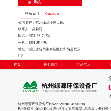
风机
联系我们
Contact us
公司名称：杭州绿源环保设备厂
联系人：吴莉丽
固话：0571-88174731
手机：13615817703
地址：浙江省杭州市余杭区仁和街道联东
U谷
首页
关于我们
产品展示
杭州绿源环保设备厂(www.lvyuanhuanbao.cn)
ICP备案号:
浙ICP备10210784号-2
管理登陆
总流量：
492148