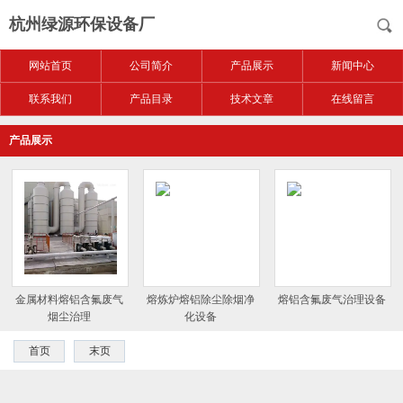
杭州绿源环保设备厂
网站首页
公司简介
产品展示
新闻中心
联系我们
产品目录
技术文章
在线留言
产品展示
金属材料熔铝含氟废气
熔炼炉熔铝除尘除烟净
熔铝含氟废气治理设备
烟尘治理
化设备
首页
末页