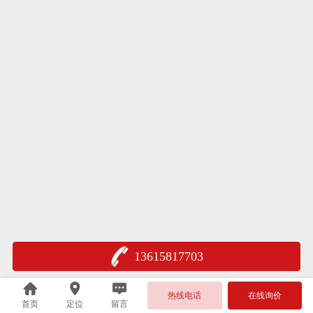
13615817703
热线电话
在线询价
首页
定位
留言