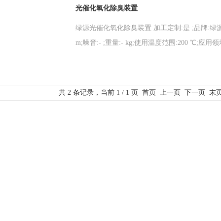
光催化氧化除臭装置
绿源光催化氧化除臭装置 加工定制:是 ;品牌:绿源 ;型号
m;噪音:- ;重量:- kg;使用温度范围:200 ℃;应
共 2 条记录，当前 1 / 1 页 首页 上一页 下一页 