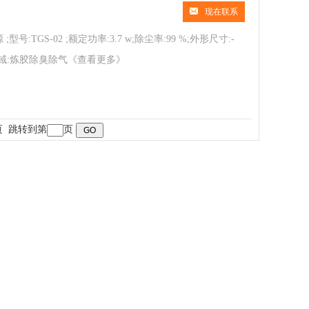
现在联系
:TGS-02 ;额定功率:3.7 w;除尘率:99 %;外形尺寸:-
用领域:炼胶除臭除气
《查看更多》
末页 跳转到第
页