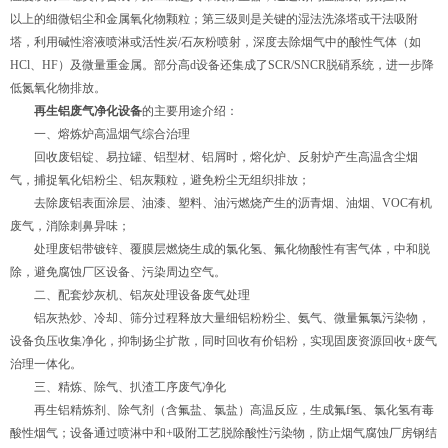
以上的细微铝尘和金属氧化物颗粒；第三级则是关键的湿法洗涤塔或干法吸附
塔，利用碱性溶液喷淋或活性炭/石灰粉喷射，深度去除烟气中的酸性气体（如
HCl、HF）及微量重金属。部分高d设备还集成了SCR/SNCR脱硝系统，进一步降
低氮氧化物排放。
再生铝废气净化设备
的主要用途介绍：
一、熔炼炉高温烟气综合治理
回收废铝锭、易拉罐、铝型材、铝屑时，熔化炉、反射炉产生高温含尘烟
气，捕捉氧化铝粉尘、铝灰颗粒，避免粉尘无组织排放；
去除废铝表面涂层、油漆、塑料、油污燃烧产生的沥青烟、油烟、VOC有机
废气，消除刺鼻异味；
处理废铝带镀锌、覆膜层燃烧生成的氯化氢、氟化物酸性有害气体，中和脱
除，避免腐蚀厂区设备、污染周边空气。
二、配套炒灰机、铝灰处理设备废气处理
铝灰热炒、冷却、筛分过程释放大量细铝粉粉尘、氨气、微量氟氯污染物，
设备负压收集净化，抑制扬尘扩散，同时回收有价铝粉，实现固废资源回收+废气
治理一体化。
三、精炼、除气、扒渣工序废气净化
再生铝精炼剂、除气剂（含氟盐、氯盐）高温反应，生成氟f氢、氯化氢有毒
酸性烟气；设备通过喷淋中和+吸附工艺脱除酸性污染物，防止烟气腐蚀厂房钢结