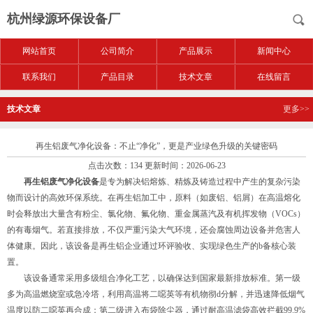
杭州绿源环保设备厂
网站首页
公司简介
产品展示
新闻中心
联系我们
产品目录
技术文章
在线留言
技术文章
更多>>
再生铝废气净化设备：不止“净化”，更是产业绿色升级的关键密码
点击次数：134 更新时间：2026-06-23
再生铝废气净化设备
是专为解决铝熔炼、精炼及铸造过程中产生的复杂污染
物而设计的高效环保系统。在再生铝加工中，原料（如废铝、铝屑）在高温熔化
时会释放出大量含有粉尘、氯化物、氟化物、重金属蒸汽及有机挥发物（VOCs）
的有毒烟气。若直接排放，不仅严重污染大气环境，还会腐蚀周边设备并危害人
体健康。因此，该设备是再生铝企业通过环评验收、实现绿色生产的b备核心装
置。
该设备通常采用多级组合净化工艺，以确保达到国家最新排放标准。第一级
多为高温燃烧室或急冷塔，利用高温将二噁英等有机物彻d分解，并迅速降低烟气
温度以防二噁英再合成；第二级进入布袋除尘器，通过耐高温滤袋高效拦截99.9%