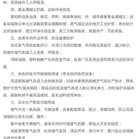
构、危害操作工人呼吸道。
四、重金属烟尘拦截，达标环保排放
废铝料混杂油漆、镀层、焊料，熔炼释放铅、锌、锡等微量重金属烟尘；设
备前端除尘单元过滤截留重金属颗粒物，尾气稳定达到地方工业炉窑、再生铝行
业排放标准，通过环保在线监测、第三方检测验收，规避停产、罚款风险。
五、改善车间作业环境，职业健康防护
负压集气系统收集炉口、扒渣口无组织散烟，车间能见度提升，减少粉尘、
刺激性烟气刺激工人皮肤、呼吸道；
消除油烟、塑料裂解产生的恶臭气味，改善厂区及周边居民嗅觉污染投诉问
题。
六、余热回收与节能辅助用途（带余热回收型设备）
高温熔炼烟气先进入余热换热器，回收热量预热助燃空气或生产热水，降低
熔炉天然气/煤炭能耗；降温后的低温烟气再进入除尘净化单元，同时保护后端布
袋、吸附耗材不被高温烧毁，延长滤料使用寿命。
七、安全生产配套功能用途
烟气中含一氧化碳、可燃油雾，设备配套降温、阻火、泄爆结构，防止高温
油烟粉尘发生自燃、爆炸；
集中收集可燃烟气，避免车间内可燃废气积聚，降低火灾安全隐患；
成套密闭集气处理，杜绝烟气直排，满足环评、排污许可、重污染企业绩效
分级管控要求。