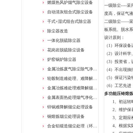
燃煤热风炉烟气除尘设备
一级除尘---
自动清灰组合式除尘设备
度高，保证气
干式+湿式组合式除尘器
二级除尘——采
板系统、脱水
除尘器改造
设计原则：
一体化脱硫除尘器
（1）环保设备
花岗岩脱硫除尘设备
（2）设计科学
炉窑锅炉除尘器
（3）投资省，
金属冶炼废气除尘除气净化装置
（4）不出现抽
（5）保证污染
轮毂制造难处理、难降解烟尘处理设备
（6）工艺先进
金属冶炼难处理难降解烟尘处理净化装置
多功能压铸熔
金属表面热处理烟气净化设备
1、初运转时
锌锅难降解烟尘处理设备
2、维护保养
铜熔炼烟尘处理设备
3、定期应检
4、根据实际
合金铝锻造烟尘处理（环保设备）