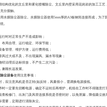
-采用结构优化的文丘里和雾化喷嘴除尘。文丘里内壁采用花岗岩的加工工
液充分接触。
用水膜除尘器除尘。水膜除尘器使用5mm厚的A3板钢筒连接而成，为
系统。
运行时对正常生产不造成影响；
、布局合理、运行稳定、环保节能；
设备管理、维护方便，运行费用低；
排风过大或不及，不出现漏风、漏水等现象；
物经治理后达标排放，不产生二次污染；
，兼顾长远发展。
炼除尘设备
使用注意事项：
，应注意风机是否正转(如反转，风量很小，需调换电源接线。
时一定要先切断电源，确定不运转后再维护，机组在工作时不得随意打
查检修门、出灰门及风管连接系统是否密封好，以免泄漏，降低吸尘效果
需要，定期进行清除灰尘。