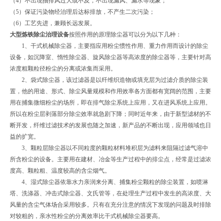
（4）不出现抽排风过大或不及，不出现漏风、漏水等现象；
（5）保证污染物经治理后达标排放，不产生二次污染；
（6）工艺先进，兼顾长远发展。
大型炼铁除尘治理设备
按照作用的原理除尘器可以分为以下几种：
1、干式机械除尘器，主要指应用粉尘惯性作用、重力作用而设计的除尘
设备，如沉降室、惰性除尘器、旋风除尘器等高浓度的除尘器等，主要针对高
浓度粗颗粒径粉尘的分离或浓集而采用。
2、袋式除尘器，该过滤器是以纤维织造物或填充层为过滤介质的除尘装
置，他的用途、形式、除尘风量规模和作用效率各方面都有宽阔的范围，主要
用在捕集微细粉尘的场所，即在排气除尘系统上应用，又在进风系统上应用。
所以在粉尘层剥落部分除尘效率就急剧下降；同时近年来，由于新型滤材的不
断开发，纤维过滤技术的发展也随之加速，新产品的不断出现，应用领域也日
益的扩宽。
3、颗粒层除尘器以不同粒度的颗粒材料堆积层为滤料来阻隔过滤气溶中
所含粉尘的设备。主要用在建材、冶金等生产过程中的排尘点，经常是过滤浓
度高、颗粒粗、温度较高的含尘烟气。
4、湿式除尘器依靠水力亲润来分离、捕集粉尘颗粒的除尘装置，如喷淋
塔、洗涤器、冲击式除尘器、文氏管等，在处理生产过程中发生的高浓度、大
风量的含尘气体场合采用较多。只有在充分注意的情况下发现的问题及时排除
对较粗的，亲水性粉尘的分离效率比干式机械除尘器要高。