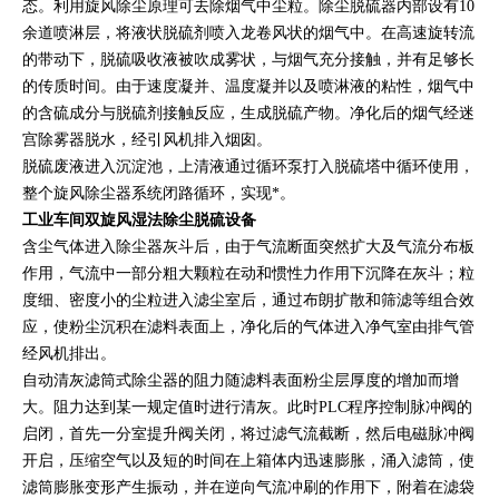
态。利用旋风除尘原理可去除烟气中尘粒。除尘脱硫器内部设有10
余道喷淋层，将液状脱硫剂喷入龙卷风状的烟气中。在高速旋转流
的带动下，脱硫吸收液被吹成雾状，与烟气充分接触，并有足够长
的传质时间。由于速度凝并、温度凝并以及喷淋液的粘性，烟气中
的含硫成分与脱硫剂接触反应，生成脱硫产物。净化后的烟气经迷
宫除雾器脱水，经引风机排入烟囱。
脱硫废液进入沉淀池，上清液通过循环泵打入脱硫塔中循环使用，
整个旋风除尘器系统闭路循环，实现*。
工业车间双旋风湿法除尘脱硫设备
含尘气体进入除尘器灰斗后，由于气流断面突然扩大及气流分布板
作用，气流中一部分粗大颗粒在动和惯性力作用下沉降在灰斗；粒
度细、密度小的尘粒进入滤尘室后，通过布朗扩散和筛滤等组合效
应，使粉尘沉积在滤料表面上，净化后的气体进入净气室由排气管
经风机排出。
自动清灰滤筒式除尘器的阻力随滤料表面粉尘层厚度的增加而增
大。阻力达到某一规定值时进行清灰。此时PLC程序控制脉冲阀的
启闭，首先一分室提升阀关闭，将过滤气流截断，然后电磁脉冲阀
开启，压缩空气以及短的时间在上箱体内迅速膨胀，涌入滤筒，使
滤筒膨胀变形产生振动，并在逆向气流冲刷的作用下，附着在滤袋