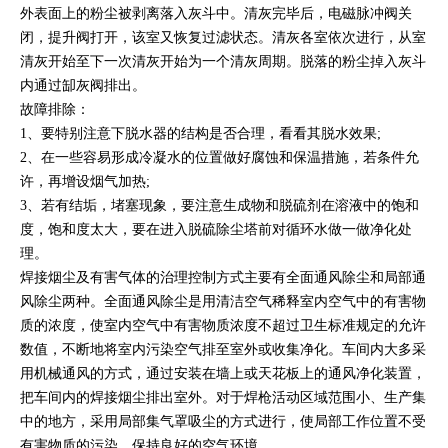
外表面上的粉尘被剥离落入灰斗中。清灰完毕后，电磁脉冲阀关
闭，提升阀打开，该室又恢复过滤状态。清灰各室依次进行，从室
清灰开始至下一次清灰开始为一个清灰周期。脱落的粉尘掉入灰斗
内通过缷灰阀排出。
故障排除：
1、要特别注意下脱水器的结构是否合理，看看其脱水效果;
2、在一些容易形成冷凝水的位置做好腐蚀和保温措施，若条件允
许，再增设烟气加热;
3、若有结垢，堵塞现象，要注意生成物和脱硫剂在溶液中的饱和
度，饱和度太大，要在进入脱硫除尘塔前对循环水做一做净化处
理。
焊接烟尘及有害气体的治理控制方式主要有全面通风除尘和局部通
风除尘两种。全面通风除尘是用清洁空气稀释室内空气中的有害物
质的浓度，使室内空气中有害物质浓度不超过卫生标准规定的允许
数值，不断地将室内污染空气排至室外或收集净化。车间内大多采
用机械通风的方式，通过安装在墙上或天花板上的通风净化装置，
把车间内的焊接烟尘排出室外。对于焊枪活动区域范围小、生产集
中的地方，采用局部集气罩吸尘的方式进行，使局部工作位置不受
有害物质的污染，保持良好的空气环境。