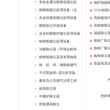
有色金属冶炼锻造烟尘处理设备
锅炉脱硫
铜熔炼烟尘处理设备（达标排放）
VC03铝
合金铝锻造烟尘处理设备
高效能湿
高效能除
熔铁除尘环保设备
脱硫除尘
合金铝熔炼炉烟尘处理设备
炼铁厂除
铁熔炼烟尘处理设备
炼铁厂除
冶炼除尘器（环保达标排放）
炼铁除尘
铁熔炼烟尘及其有害物质处理净化装置
双旋风湿
铁、铝、锌、铜熔炼烟气除尘处理净化装置
干式双旋风+湿法多塔旋转水膜塔烟尘处理工艺
秦皇岛公司烟气治理工程
旋风除尘器
您的
中频炉除尘器
焊接通风除尘