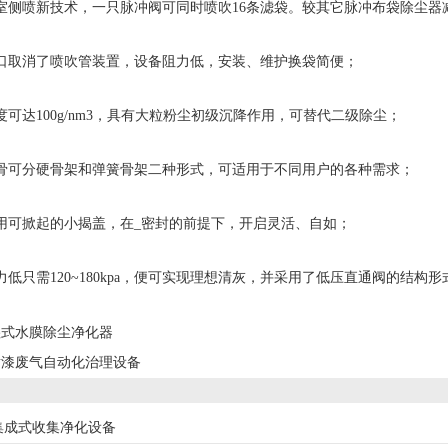
侧喷新技术，一只脉冲阀可同时喷吹16条滤袋。较其它脉冲布袋除尘器
取消了喷吹管装置，设备阻力低，安装、维护换袋简便；
达100g/nm3，具有大粒粉尘初级沉降作用，可替代二级除尘；
可分硬骨架和弹簧骨架二种形式，可适用于不同用户的各种需求；
可掀起的小揭盖，在_密封的前提下，开启灵活、自如；
只需120~180kpa，便可实现理想清灰，并采用了低压直通阀的结构
湿式水膜除尘净化器
喷漆废气自动化治理设备
集成式收集净化设备