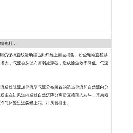
细资料：
作用仍保持直线运动撞击到纤维上而被捕集。粉尘颗粒直径越
也增大，气流会从滤布薄弱处穿破，造成除尘效率降低。气速
流通过阻流加导流型气流分布装置的适当导流和自然流向分
粒粉尘在进风道内通过自然沉降分离后直接落入灰斗，其余粉
洁净气体透过滤袋经上箱、排风管排出。