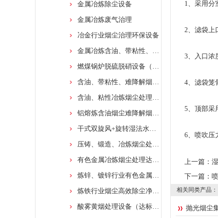
1、采用分室
金属冶炼除尘设备
金属冶炼废气治理
2、滤袋上口
冶金行业烟尘治理环保设备
金属冶炼含油、带粘性、难降解烟尘处理设备
3、入口浓度可
燃煤锅炉脱硫脱硝设备（达标排放）
含油、带粘性、难降解烟尘处理净化装置
4、滤袋笼骨
含油、粘性冶炼烟尘处理设备（环保达标排放）
5、顶部采用
铝熔炼含油烟尘难降解烟气处理（达标排放）
干式双旋风+旋转湿法水膜塔处理工程
6、喷吹压力低
压铸、锻造、冶炼烟尘处理设备（达标排放）
有色金属冶炼烟尘处理达标排放
上一篇：
炼锌、镀锌行业有色金属烟尘处理设备
下一篇：
相关同类产品：
炼铁行业烟尘高效除尘净化设备
酸雾黄烟处理设备（达标排放）
抛光烟尘