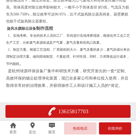
器壁顺流而下，随流水排走。除尘效率随入口气速增大和筒体直径减小而提
高。筒体高度对除尘效率影响较大，一般不小于筒体直径 的5倍。气流压力损
失为500-750Pa，除尘效率可达90-95%，比干式旋风除尘器高得多。器壁磨损
也较干式旋风除尘器要轻。
制作流程
旋风水膜除尘设备
1
、实地考察。专业的技术人员到工厂、车间进行实地考察现状，根据化学工业工艺
生产工艺，分析废气来源组成及产气量，废气含量和排风口风量。
2
、制定方案。根据工艺流程、厂房面积的大小、废气含量的多少，废气的成分来合
理制定治理方案。做到因地制宜、个案处理、针对性强，同时，力求降低运行成本，
。
节约能耗
是杭州绿源环保设备厂集中科研技术力量，研究开发出的一套*定制、
高效环保的烟尘处理净化装置，现已在多家公司和单位投入使用，并且
取得非常好的治理效果，并获得操作工人和设计施工人员的*肯定。
13615817703
热线电话
在线询价
首页
定位
留言