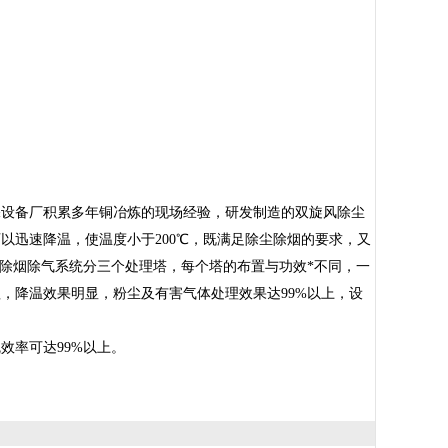
保设备厂积累多年铜冶炼的现场经验，研发制造的双旋风除尘
以迅速降温，使温度小于200℃，既满足除尘除烟的要求，又
尘除烟除气系统分三个处理塔，每个塔的布置与功效*不同，一
，降温效果明显，粉尘及有害气体处理效果达99%以上，设
效率可达99%以上。