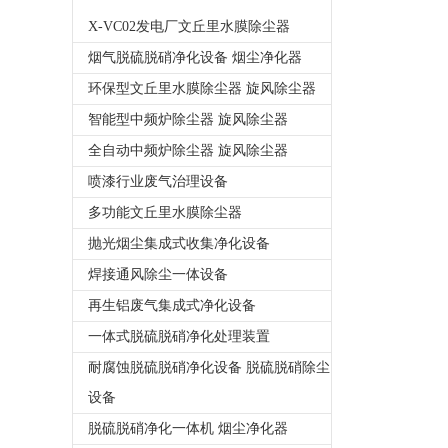
X-VC02发电厂文丘里水膜除尘器
烟气脱硫脱硝净化设备 烟尘净化器
环保型文丘里水膜除尘器 旋风除尘器
智能型中频炉除尘器 旋风除尘器
全自动中频炉除尘器 旋风除尘器
喷漆行业废气治理设备
多功能文丘里水膜除尘器
抛光烟尘集成式收集净化设备
焊接通风除尘一体设备
再生铝废气集成式净化设备
一体式脱硫脱硝净化处理装置
耐腐蚀脱硫脱硝净化设备 脱硫脱硝除尘
设备
脱硫脱硝净化一体机 烟尘净化器