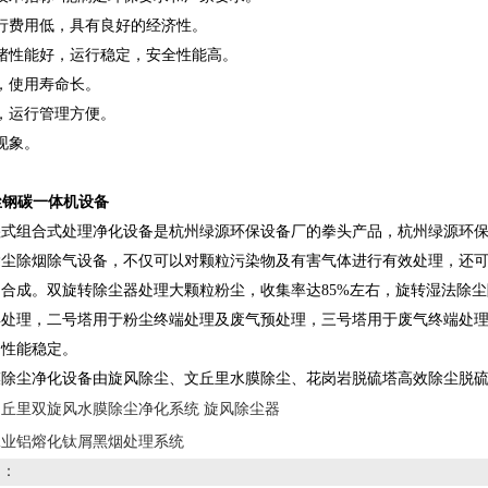
行费用低，具有良好的经济性。
堵性能好，运行稳定，安全性能高。
，使用寿命长。
，运行管理方便。
现象。
尘钢碳一体机设备
湿式组合式处理净化设备是杭州绿源环保设备厂的拳头产品，杭州绿源环
尘除烟除气设备，不仅可以对颗粒污染物及有害气体进行有效处理，还可
合成。双旋转除尘器处理大颗粒粉尘，收集率达85%左右，旋转湿法除
处理，二号塔用于粉尘终端处理及废气预处理，三号塔用于废气终端处理
，性能稳定。
膜除尘净化设备由旋风除尘、文丘里水膜除尘、花岗岩脱硫塔高效除尘脱硫
文丘里双旋风水膜除尘净化系统 旋风除尘器
工业铝熔化钛屑黑烟处理系统
：