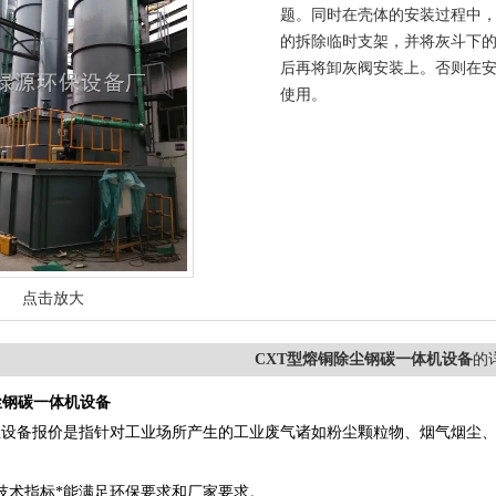
题。同时在壳体的安装过程中
的拆除临时支架，并将灰斗下
后再将卸灰阀安装上。否则在
使用。
点击放大
CXT型熔铜除尘钢碳一体机设备
的
尘钢碳一体机设备
尘设备报价是指针对工业场所产生的工业废气诸如粉尘颗粒物、烟气烟尘
技术指标*能满足环保要求和厂家要求。