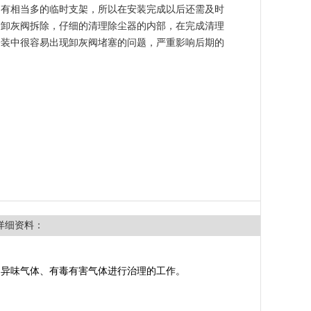
，有相当多的临时支架，所以在安装完成以后还需及时
的卸灰阀拆除，仔细的清理除尘器的内部，在完成清理
安装中很容易出现卸灰阀堵塞的问题，严重影响后期的
详细资料：
、异味气体、有毒有害气体进行治理的工作。