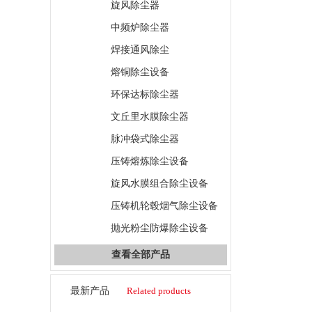
旋风除尘器
中频炉除尘器
焊接通风除尘
熔铜除尘设备
环保达标除尘器
文丘里水膜除尘器
脉冲袋式除尘器
压铸熔炼除尘设备
旋风水膜组合除尘设备
压铸机轮毂烟气除尘设备
抛光粉尘防爆除尘设备
查看全部产品
最新产品
Related products