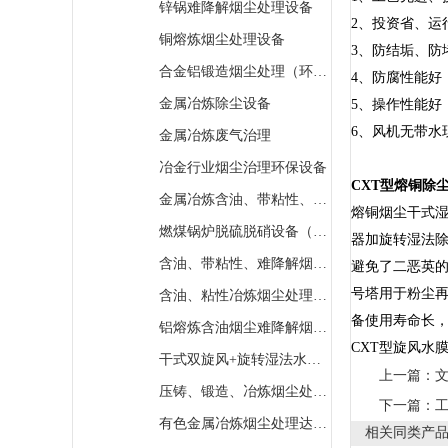
锌锅难降解烟尘处理设备
2、投资省、运
铜熔炼烟尘处理设备
3、防结垢、防
合金铝锻造烟尘处理（环保设备）
4、防腐性能好
金属冶炼除尘设备
5、操作性能好
6、风机无带水
金属冶炼废气治理
冶金行业烟尘治理环保设备
CXT型熔铜除
金属冶炼含油、带粘性、难降解烟尘处理设备
熔铜烟尘干式
燃煤锅炉脱硫脱硝设备（达标排放）
器加旋转湿法除
含油、带粘性、难降解烟尘处理净化装置
避免了二恶英的
号塔用于粉尘再
含油、粘性冶炼烟尘处理设备（环保达标排放）
备使用寿命长
铝熔炼含油烟尘难降解烟气处理（达标排放）
CXT型旋风水
干式双旋风+旋转湿法水膜塔处理工程
上一篇：
压铸、锻造、冶炼烟尘处理设备（达标排放）
下一篇：
有色金属冶炼烟尘处理达标排放
相关同类产品