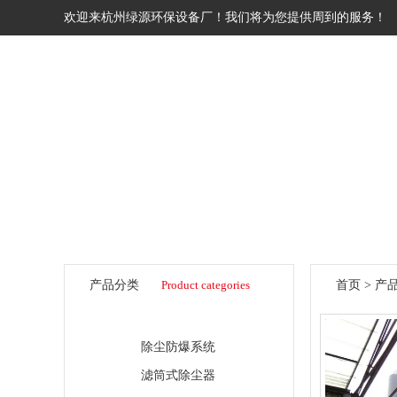
欢迎来杭州绿源环保设备厂！我们将为您提供周到的服务！
网站首页
关于我们
产品
产品分类
Product categories
首页
>
产
除尘设备
除尘防爆系统
滤筒式除尘器