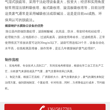
气湿式脱硫等。采用干法处理设备庞大，投资大；经济和实用角度
较常用湿法填料吸收塔、板式吸收塔、旋流板吸收塔等，目前治理
这类废气通常是采用碱吸收法或双碱法，这是是目前zui成熟、环
。
保局认可的脱硫法
燃煤钢炉水膜除尘设备
的优势
除尘器内部做防腐处理，滤袋耐酸碱，抗高温，防水，骨架经有机硅处理，
处理能力强，占地面积小，过滤风速高，滤袋使用寿命长，过滤精度高，正常
使用情况下排放浓度可达到30mg/m3以下。滤袋可用连续24个月，设备自动化
水平高，在线检测及维修，操作简单，是近几年燃煤锅炉废气处理的*。
制作流程
1
、实地考察。专业技术人员到工厂、车间实地考察现状，根据化学工业工艺生产工
艺，分析废气来源组成及产气量，废气含量和排风口风量。
2
、制定方案。根据工艺流程、厂房面积大小、废气含量的多少，废气的属性来制定
治理方案。做到因地制宜、个案处理、针对性强，同时，力求降低运行成本，节约能
。
耗
13615817703