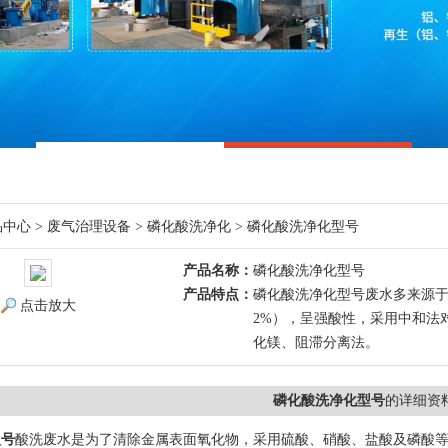
品中心
>
废气治理设备
>
磷化酸洗净化
> 磷化酸洗净化型号
产品名称：
磷化酸洗净化型号
产品特点：
磷化酸洗净化型号废水多来源于钢
点击放大
2%），呈强酸性，采用中和法
化镁、阻滞分离法。
磷化酸洗净化型号
的详细资
型号
酸洗废水是为了清除金属表面氧化物，采用硫酸、硝酸、盐酸及磷酸