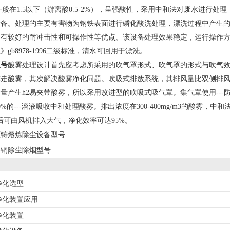
一般在1.5以下（游离酸0.5-2%），呈强酸性，采用中和法对废水进行
设备。处理的主要有害物为钢铁表面进行磷化酸洗处理，漂洗过程中产生
有较好的耐冲击性和可操作性等优点。该设备处理效果稳定，运行操作方便
gb8978-1996二级标准，清水可回用于漂洗。
型号
酸雾处理设计首先应考虑所采用的吹气罩形式、吹气罩的形式与吹气
走酸雾，其次解决酸雾净化问题。吹吸式排放系统，其排风量比双侧排风可节
量产生h2易夹带酸雾，所以采用改进型的吹吸式吸气罩。集气罩使用--
10%的---溶液吸收中和处理酸雾。排出浓度在300-400mg/m3的酸雾，
3.净化后可由风机排入大气，净化效率可达95%。
压铸熔炼除尘设备型号
熔铜除尘除烟型号
净化选型
净化装置应用
净化装置