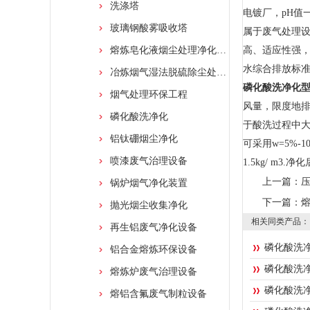
洗涤塔
电镀厂，pH值
玻璃钢酸雾吸收塔
属于废气处理
熔炼皂化液烟尘处理净化设备
高、适应性强，
水综合排放标准》
冶炼烟气湿法脱硫除尘处理净化装置
磷化酸洗净化
烟气处理环保工程
风量，限度地排
磷化酸洗净化
于酸洗过程中大
铝钛硼烟尘净化
可采用w=5%-
喷漆废气治理设备
1.5kg/ m
上一篇：
锅炉烟气净化装置
下一篇：
抛光烟尘收集净化
相关同类产品：
再生铝废气净化设备
磷化酸洗
铝合金熔炼环保设备
磷化酸洗
熔炼炉废气治理设备
磷化酸洗
熔铝含氟废气制粒设备