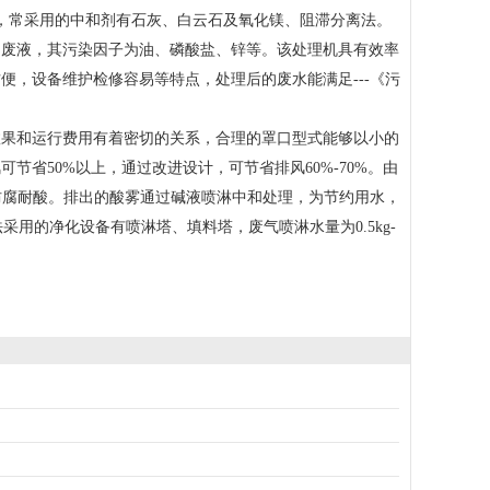
处理，常采用的中和剂有石灰、白云石及氧化镁、阻滞分离法。
的废液，其污染因子为油、磷酸盐、锌等。该处理机具有效率
，设备维护检修容易等特点，处理后的废水能满足---《污
效果和运行费用有着密切的关系，合理的罩口型式能够以小的
省50%以上，通过改进设计，可节省排风60%-70%。由
-防腐耐酸。排出的酸雾通过碱液喷淋中和处理，为节约用水，
中和法采用的净化设备有喷淋塔、填料塔，废气喷淋水量为0.5kg-