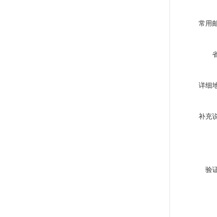
常用
详细
补充
验