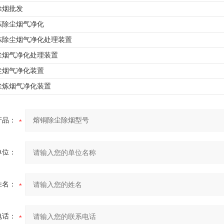
除烟批发
炼除尘烟气净化
炼除尘烟气净化处理装置
尘烟气净化处理装置
尘烟气净化装置
尘炼烟气净化装置
产品：
单位：
姓名：
电话：