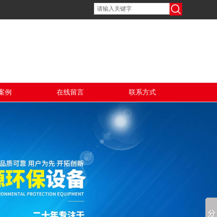
案例
在线留言
联系方式