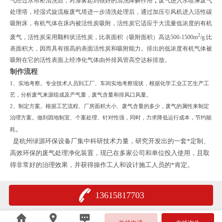
气经过水帘柜清洗后，对漆雾起到很好的清洗降解作用
，
废气进入水喷淋废气
处理塔，经湿式旋流板废气塔进一步清洗处理后，通过加压引风机进入活性碳
吸附床，有机气体在床内被活性炭吸附，活性炭它适应于大流量低浓度的有机
2
废气，活性炭采用颗料状活性炭，比表面积（吸附面积）高达500-1500m
/g.比
表面积大，因而具有很高的表面活性炭和吸附能力。排出的低浓度有机气体被
吸附在它的活性表面上经净化气体由外排风管高空达标排放。
制作流程
1
、实地考察。专业技术人员到工厂、车间实地考察现状，根据化学工业工艺生产工
艺，分析废气来源组成及产气量，废气含量和排风口风量。
2
、制定方案。根据工艺流程、厂房面积大小、废气含量的多少，废气的属性来制定
治理方案。做到因地制宜、个案处理、针对性强，同时，力求降低运行成本，节约能
。
耗
是杭州绿源环保设备厂集中科研技术力量，研究开发出的一套*定制、
高效环保的废气处理净化装置，现已在多家公司和单位投入使用，且取
得非常好的治理效果，并获得操作工人和设计施工人员的*肯定。
13615817703