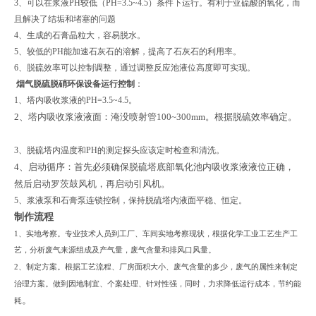
3、可以在浆液PH较低（PH=3.5~4.5）条件下运行。有利于亚硫酸的氧化，而
且解决了结垢和堵塞的问题
4、生成的石膏晶粒大，容易脱水。
5、较低的PH能加速石灰石的溶解，提高了石灰石的利用率。
6、脱硫效率可以控制调整，通过调整反应池液位高度即可实现。
烟气脱硫脱硝环保设备
运行控制
：
1、塔内吸收浆液的PH=3.5~4.5。
2、塔内吸收浆液液面：淹没喷射管100~300mm。根据脱硫效率确定。
3、脱硫塔内温度和PH的测定探头应该定时检查和清洗。
4、启动循序：首先必须确保脱硫塔底部氧化池内吸收浆液液位正确，
然后启动罗茨鼓风机，再启动引风机。
5、浆液泵和石膏泵连锁控制，保持脱硫塔内液面平稳、恒定。
制作流程
1
、实地考察。专业技术人员到工厂、车间实地考察现状，根据化学工业工艺生产工
艺，分析废气来源组成及产气量，废气含量和排风口风量。
2
、制定方案。根据工艺流程、厂房面积大小、废气含量的多少，废气的属性来制定
治理方案。做到因地制宜、个案处理、针对性强，同时，力求降低运行成本，节约能
。
耗