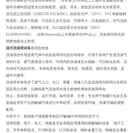
循环水槽材质与洗涤塔本体材质*，其容量为3分钟以上之循环泵浦输送容量，
循环水槽内部设置水位控制装置、溢流、排水、泄放及自动补充水装置等。
填充层之填充料（LERETTE PACKING）其材质为PP、CPVC、PVC等耐蚀材
料成型，具有不阻塞、不结块之多孔型成，空隙率大，比表面积大，对气流阻
力及压损较小，吸附能力强，出口端设置水份去除器（MIST
ELIMINATORS），去除10micron以上水雾效率达98%以上，其材质同填充层
材耐蚀较佳之材质。
湿式洗涤塔设备
原理及构造
洗涤塔的作用是将气体中的杂质用溶剂反应而除掉，可用于各种产生需洗涤气
体的行业。废气废液进入塔内，与塔内的洗涤液充分接触，可以除去杂质，达
到净化气体的作用。 本身包含有本体、填充层、除雾层、循环洒水管路，及
循环水槽等。
洗涤塔本体包含了废气入口、出口、视窗，维修入孔及洗涤塔内部用以支撑及
固定用之结构，以确保废气洗涤塔本身之耐蚀性增加其使用寿命。
特点：洗涤塔低噪音、运行平稳、操作简单、方便；专业用于电镀行业及五多
表面处理所产生的酸碱气体进行中和处理，采用优质PP板，风量可随机调整
配用。
外型尺寸：根据客户现场要求制定PP酸碱中和塔的外型尺寸。
适用范围：电子、化工、电镀及五金表面处理通用的除酸碱的设备。 电子工
业、半导体制造业、PCB制造业、LCD制造业、钢铁金属工业、电镀及金属表