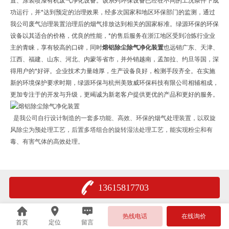
置、涂装喷漆有机废气净化设备。该系列环保设备已经在不同的工况条件下成
功运行，并*达到预定的治理效果，经多次国家和地区环保部门的监测，通过
我公司废气治理装置治理后的烟气排放达到相关的国家标准。绿源环保的环保
设备以其适合的价格，优良的性能，*的售后服务在浙江地区受到冶炼行业业
主的青睐，享有较高的口碑，同时
熔铝除尘除气净化装置
也远销广东、天津、
江西、福建、山东、河北、内蒙等省市，并外销越南，孟加拉、约旦等国，深
得用户的*好评。企业技术力量雄厚，生产设备良好，检测手段齐全。在实施
新的环境保护要求时期，绿源环保与杭州美致威环保科技有限公司相辅相成，
更加专注于
的开发与升级，更竭诚为新老客户提供更优的产品和更好的服务。
是我公司自行设计制造的一套多功能、高效、环保的烟气处理装置，以双旋
风除尘为预处理工艺，后置多塔组合的旋转湿法处理工艺，能实现粉尘和有
毒、有害气体的高效处理。
13615817703
热线电话
在线询价
首页
定位
留言