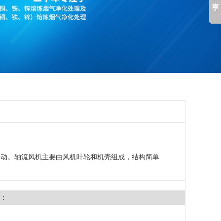
移动。轴流风机主要由风机叶轮和机壳组成，结构简单
：