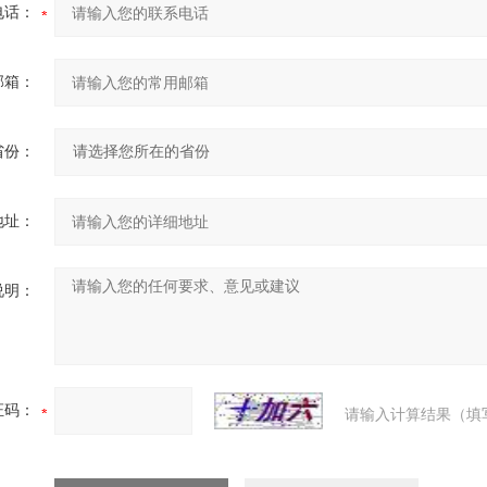
电话：
邮箱：
省份：
地址：
说明：
证码：
请输入计算结果（填