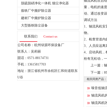
轴流风机在启动
脱硫脱硝净化一体机 烟尘净化器
量，电机的速
炼铁厂中频炉除尘器
动、通过改变
建材厂中频炉除尘器
调试方法
大型炼铁除尘设备
1、轴流风机
物。
联系我们
Contact us
2、检查管道内
公司名称：杭州绿源环保设备厂
3、人员应远离
联系人：吴莉丽
4、启动风机，
固话：0571-88174731
栓有无松动，
手机：13615817703
上一篇：
地址：浙江省杭州市余杭区仁和街道联东
下一篇：
H
U谷
相关同类产品：
噪音低轴
轴流风机
轴流风机