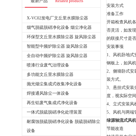
最新产品
Related products
安装方式
准备工作
X-VC02发电厂文丘里水膜除尘器
开箱检查风机
烟气脱硫脱硝净化设备 烟尘净化器
否灵活，如发
环保型文丘里水膜除尘器 旋风除尘器
的联接尺寸是
智能型中频炉除尘器 旋风除尘器
安装事项
1、风机卧地
全自动中频炉除尘器 旋风除尘器
钢板上，如风
喷漆行业废气治理设备
2、侧墙卧式安
多功能文丘里水膜除尘器
装方式。
抛光烟尘集成式收集净化设备
3、悬挂式安
焊接通风除尘一体设备
度，视实际空间
再生铝废气集成式净化设备
4、立式安装风
一体式脱硫脱硝净化处理装置
5、风机与两端
绿源轴流式风
耐腐蚀脱硫脱硝净化设备 脱硫脱硝除尘
节能改造
设备