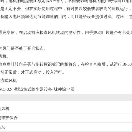
时，电机的电流会比额定高5-6倍的，不但会影响电机的使用寿命而且消
度是固定不变，但在实际使用过程中，有时要以较低或者较高的速度运行
设备输入电压频率达到节能调速的目的，而且能给设备提供过流、过压、
安置完毕后，在启动前应检查风机转动的灵活性，用手拨动叶片是否有卡壳
的风门是否处于开启状态。
风机。
检查扇叶转向是否与旋转标识标记的相符合，在检查合格后，试运行10-
一切正常后，才正式启动，投入运行。
轴流式风机
MC-02小型滤筒式除尘器设备-脉冲除尘器
流风机
的维护保养
区别