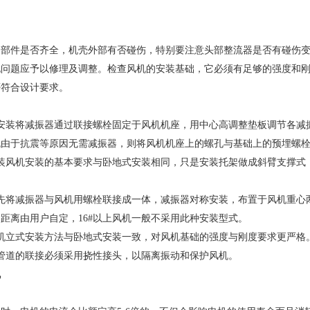
各部件是否齐全，机壳外部有否碰伤，特别要注意头部整流器是否有碰伤
现问题应予以修理及调整。检查风机的安装基础，它必须有足够的强度和
否符合设计要求。
式安装将减振器通过联接螺栓固定于风机机座，用中心高调整垫板调节各减
机由于抗震等原因无需减振器，则将风机机座上的螺孔与基础上的预埋螺
装风机安装的基本要求与卧地式安装相同，只是安装托架做成斜臂支撑式，
装先将减振器与风机用螺栓联接成一体，减振器对称安装，布置于风机重心
距离由用户自定，16#以上风机一般不采用此种安装型式。
机立式安装方法与卧地式安装一致，对风机基础的强度与刚度要求更严格
管道的联接必须采用挠性接头，以隔离振动和保护风机。
机