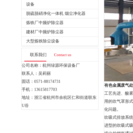
设备
脱硫脱硝净化一体机 烟尘净化器
炼铁厂中频炉除尘器
建材厂中频炉除尘器
大型炼铁除尘设备
联系我们
Contact us
公司名称：杭州绿源环保设备厂
联系人：吴莉丽
固话：0571-88174731
有色金属废气
手机：13615817703
工艺先进、酸雾
地址：浙江省杭州市余杭区仁和街道联东
用的吹气罩形
U谷
化问题。
吹吸式排放系统
进型的吹吸式