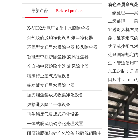
有色金属废气
最新产品
Related products
一级处理——
二级处理——
X-VC02发电厂文丘里水膜除尘器
经过对风机布局
烟气脱硫脱硝净化设备 烟尘净化器
象，酸雾烟气
为了减少烟气
环保型文丘里水膜除尘器 旋风除尘器
达到国家规定
智能型中频炉除尘器 旋风除尘器
注：
管道使用P
全自动中频炉除尘器 旋风除尘器
加工定制：是 品牌
喷漆行业废气治理设备
口尺寸：- mm 
多功能文丘里水膜除尘器
抛光烟尘集成式收集净化设备
焊接通风除尘一体设备
再生铝废气集成式净化设备
一体式脱硫脱硝净化处理装置
耐腐蚀脱硫脱硝净化设备 脱硫脱硝除尘