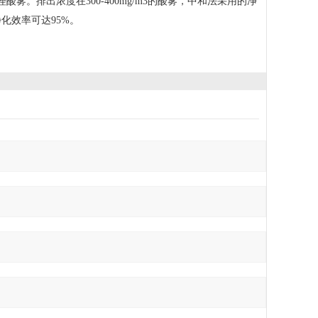
雾。排出浓度在300-400mg/m3的酸雾，中和法采用的净
净化效率可达95%。