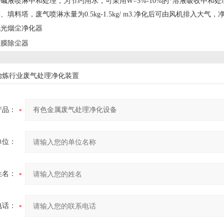
碱液喷淋中和处理，为节约用水，可采用W=5%-10%的*溶液吸收中和处理酸
填料塔，废气喷淋水量为0.5kg-1.5kg/ m3.净化后可由风机排入大气，
抛光烟尘净化器
水膜除尘器
冶炼行业废气处理净化装置
产品：
单位：
姓名：
电话：