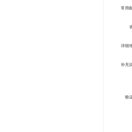
常用
详细
补充
验