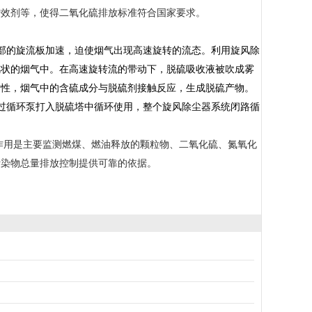
脱硫增效剂等，使得二氧化硫排放标准符合国家要求。
部的旋流板加速，迫使烟气出现高速旋转的流态。利用旋风除
风状的烟气中。在高速旋转流的带动下，脱硫吸收液被吹成雾
粘性，烟气中的含硫成分与脱硫剂接触反应，生成脱硫产物。
过循环泵打入脱硫塔中循环使用，整个旋风除尘器系统闭路循
其作用是主要监测燃煤、燃油释放的颗粒物、二氧化硫、氮氧化
污染物总量排放控制提供可靠的依据。