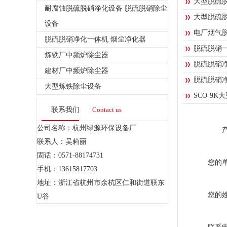
大型脱硫
耐腐蚀脱硫脱硝净化设备 脱硫脱硝除尘
大型脱硫
设备
电厂烟气
脱硫脱硝净化一体机 烟尘净化器
脱硫脱硝
炼铁厂中频炉除尘器
脱硫脱硝
建材厂中频炉除尘器
脱硫脱硝
大型炼铁除尘设备
SCO-9
联系我们
Contact us
公司名称：杭州绿源环保设备厂
联系人：吴莉丽
固话：0571-88174731
您的
手机：13615817703
地址：浙江省杭州市余杭区仁和街道联东
您的
U谷