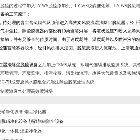
脱硫的过程中加入LY-WS脱硫添加剂、LY-WS脱硫催化剂、LY-WS
设备
的工艺原理：
，待处理的含尘含硫烟气从顶部进入高效旋风旋流湿法除尘脱硫器，经上
气中尘粒。除尘脱硫器内部设有10余道喷淋层，将液状脱硫剂喷入龙卷
分接触，并有足够长的传质时间。由于速度凝并、温度凝并以及喷淋液的
经迷宫除雾器脱水，经引风机排入烟囱。脱硫废液进入沉淀池，上清液通
在
湿法除尘脱硫设备
之后加上CEMS系统，即烟气连续排放监测系统。
为环境管理、环境监测、排污收费、污染物治理、改善大气质量以及实施
SC-7H成套旋风水膜组合式湿法除尘脱硫处理系统
定制喷漆废气处理高效喷淋塔
脱硝净化设备 烟尘净化器
硫脱硝净化设备 脱硫脱硝除尘设备
净化一体机 烟尘净化器