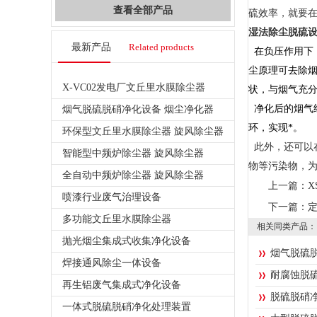
查看全部产品
硫效率，就要在
湿法除尘脱硫
最新产品
Related products
在负压作用下
尘原理可去除烟
X-VC02发电厂文丘里水膜除尘器
状，与烟气充
净化后的烟气
烟气脱硫脱硝净化设备 烟尘净化器
环，实现*。
环保型文丘里水膜除尘器 旋风除尘器
此外，还可以
智能型中频炉除尘器 旋风除尘器
物等污染物，
全自动中频炉除尘器 旋风除尘器
上一篇：
X
喷漆行业废气治理设备
下一篇：
多功能文丘里水膜除尘器
相关同类产品：
抛光烟尘集成式收集净化设备
烟气脱硫
焊接通风除尘一体设备
耐腐蚀脱
再生铝废气集成式净化设备
脱硫脱硝
一体式脱硫脱硝净化处理装置