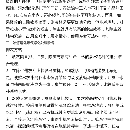
爆炸的可能性，但在使用湿式除尘器时，应特别注意设备和管道的
腐蚀、污水和污泥处理等问题，湿法除尘工艺也不利于副产品的回
收。NT安装在室内，还必须考虑设备在冬季可能结冰，而且，如
果微粒的去除效率较高，则液相需要更好地分散，但能耗增加，对
于粒径小于5微米的粉尘，除尘器具有较高的除尘效率，其除尘器
结构紧凑，占用空间小，用水量小，使用寿命可达8-10年。
二、
冶炼熔化烟气净化处理设备
排灰方式：
1、放灰阀直排、冲灰、除灰与原有生产工艺的废水物料的排弃结
合处理。
2、在除尘器灰斗上装设出灰机，构成机组，排出的湿灰用车运
走。使贮水灰斗的补水水位调节箱与吸收液循环槽联接，让灰斗水
液与槽内吸收液成为一体，参与循环，对于生活锅炉，比较适用该
种系统形式。
3、对较大容量锅炉，灰量水量比较大，要求较高的安全可靠和持
续运转性。拟采用单独设置的沉降贮灰池，根据灰池式，可配单或
双台斗链（或刮板）出灰机或其它型式出灰机械。除尘器[灰斗排
灰。直接进入沉降灰池，由除尘机将灰提出运走。贮灰池中的沉降
水液与端部的循环槽脱硫液在脱硫过程中，形成一体循环。贮灰