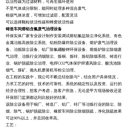
以活性碳为过滤材料，可再生循环使用
不受气体成分限制，能同时处理多种混合废气
根据气体浓度，可增加过滤层，配置灵活
可以选择颗粒状活性碳和蜂窝状活性碳
铸造车间熔铝含氟废气治理设备
环保实体厂家专业设计制作安装调试熔铝氟盐除尘净化系统、有色
金属冶炼高效除尘系统、铝粉防爆炸除尘设备、熔炉废气治理设
备、冶炼除尘设备、铝厂除氟硼酸钾环保设备、熔炼炉除尘除烟废
气治理、冶炼行业消烟除尘、炼铜、炼锌、炼铝除烟系统、铸造行
业、锅炉脱硫除尘治理、电焊CO2气体保护焊通风除尘、酸洗池除
烟气、煤矿、抛丸机磨簧机等粉尘治理。
在工程的实践中，我公司不断总结创新与*，结合用户具体情况，
力求工艺的好性、技术的可靠性、系统的稳定性以及投资、运行的
经济合理性，想客户考虑，急客户所急，无论是甲方现场验收还是
环保部门监测都达到比较好的结果。
该除尘设备用于铜厂、铸造厂、铝厂、锌厂等冶炼行业的除尘、除
烟、除气，锅炉脱硫除尘、橡胶车间除尘除烟脱硫，净化脱硫效果
可达90%以上，并且回收率高。
工艺：