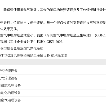
果，除保留使用原集气罩外，其余的罩口均按照该焊点及工作情况进行设
空中走行，位置适当，便于维护。每一个焊点位置的支管道均设有独立控
除尘效果更佳。
气中电焊烟尘浓度小于我国《车间空气中电焊烟尘卫生标准》（GB16194-1
国《工业企业设计卫生标准》GBZI-2002。
环保型铝合金熔炼烟气净化系统
XT型双旋风炼铁湿法除尘脱硫设备 旋风除尘器
废气治理设备
废气治理设备
集成式治理设备
自动化治理设备
漆废气治理设备