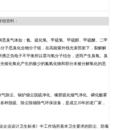
详细资料：
解恶臭气体如：氨、硫化氢、甲硫氢、甲硫醇、甲硫醚、二甲
高分子恶臭化合物分子链，在高能紫外线光束照射下，裂解解
所携正负电子不平衡所以需与氧分子结合，进而产生臭氧。臭
外光催化氧化产生的极少的氮氧化物和部分未被分解氧化的恶
除气除尘、锅炉烟尘脱硫净化、橡胶硫化烟气净化、磷化酸雾
各种脱硫、除尘除烟除气环保设备，是成立20年的老厂家，
《工业企业设计卫生标准》中工作场所基本卫生要求的防尘、防毒