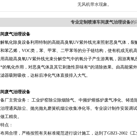
无风机带水现象。
专业定制喷漆车间废气治理设备
的
车间废气治理设备
光解氧化除臭设备利用特制的高能高臭氧UV紫外线光束照射恶臭气体，裂
和苯乙烯，VOC类，苯、甲苯、二甲苯等的分子链结构，使有机或无机
利用高能高臭氧UV紫外线光束分解空气中的氧分子产生游离氧，因游离氧
*的氧化作用，对恶臭气体及其它刺激性异味有*的清除效果。由高能紫
过滤器吸附吸收，达标后净化气体直接排入大气。
车间废气治理设备
备厂主营业务： 工业炉窑除尘除烟除气、中频炉熔炼炉废气净化、铸造
治理通风除尘、抛光抛丸磨簧机烟尘收集净化等。专业设计制作安装调试
，做工精良。
的特点：
布局合理，严格按照有关标准规范进行设计施工，达到了GBZI-2002