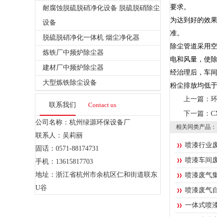
要求。
耐腐蚀脱硫脱硝净化设备 脱硫脱硝除尘
为达到好的效
设备
准。
脱硫脱硝净化一体机 烟尘净化器
除尘管道采用
炼铁厂中频炉除尘器
电和风量，使
建材厂中频炉除尘器
经治理后，车间空
大型炼铁除尘设备
粉尘排放均低于我
上一篇：
联系我们
Contact us
下一篇：
C
公司名称：杭州绿源环保设备厂
相关同类产品：
联系人：吴莉丽
喷漆行业
固话：0571-88174731
喷漆车间
手机：13615817703
地址：浙江省杭州市余杭区仁和街道联东
喷漆废气
U谷
喷漆废气
一体式喷