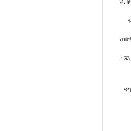
常用
详细
补充
验